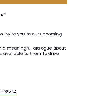
rs”
to invite you to our upcoming
in a meaningful dialogue about
 available to them to drive
-HR8VBA