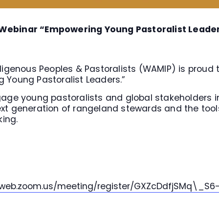
 Webinar “Empowering Young Pastoralist Leade
ndigenous Peoples & Pastoralists (WAMIP) is proud 
 Young Pastoralist Leaders.”
gage young pastoralists and global stakeholders 
xt generation of rangeland stewards and the tools
king.
2web.zoom.us/
meeting/register/GXZcDdfjSMq\_
S6