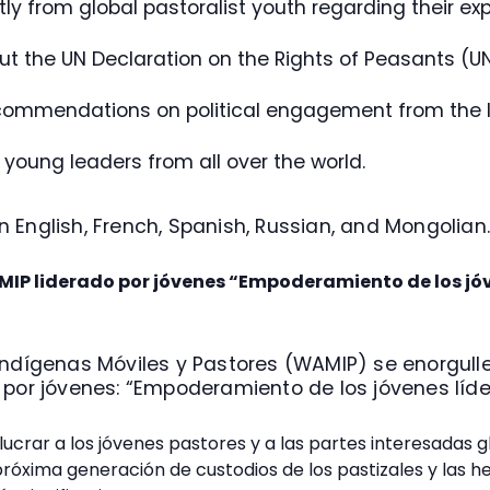
tly from global pastoralist youth regarding their e
t the UN Declaration on the Rights of Peasants (UND
commendations on political engagement from the 
young leaders from all over the world.
 in English, French, Spanish, Russian, and Mongolian
MIP liderado por jóvenes “Empoderamiento de los jó
Indígenas Móviles y Pastores (WAMIP) se enorgulle
 por jóvenes: “Empoderamiento de los jóvenes líde
ucrar a los jóvenes pastores y a las partes interesadas gl
próxima generación de custodios de los pastizales y las 